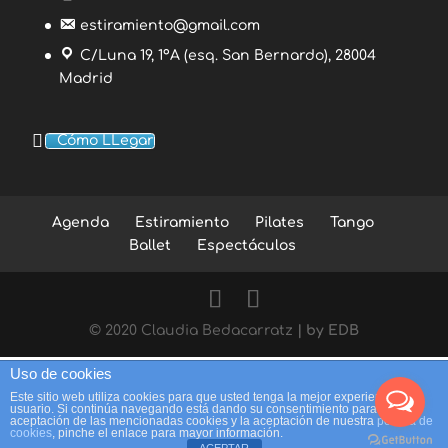
estiramiento@gmail.com
C/Luna 19, 1ºA (esq. San Bernardo), 28004
Madrid
Cómo LLegar
Agenda
Estiramiento
Pilates
Tango
Ballet
Espectáculos
© 2020 Claudia Bedacarratz
| by EDB
Uso de cookies
Este sitio web utiliza cookies para que usted tenga la mejor experiencia de
usuario. Si continúa navegando está dando su consentimiento para la
aceptación de las mencionadas cookies y la aceptación de nuestra
política de
cookies
, pinche el enlace para mayor información.