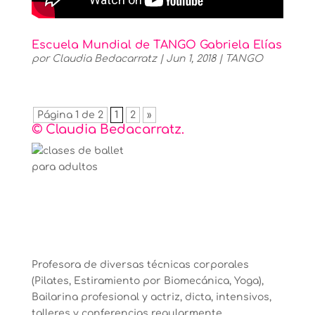
Escuela Mundial de TANGO Gabriela Elías
por
Claudia Bedacarratz
|
Jun 1, 2018
|
TANGO
Página 1 de 2
1
2
»
© Claudia Bedacarratz.
Profesora de diversas técnicas corporales
(Pilates, Estiramiento por Biomecánica, Yoga),
Bailarina profesional y actriz, dicta, intensivos,
talleres y conferencias regularmente.