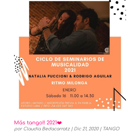
Más tango!! 2021❤️
por
Claudia Bedacarratz
|
Dic 21, 2020
|
TANGO