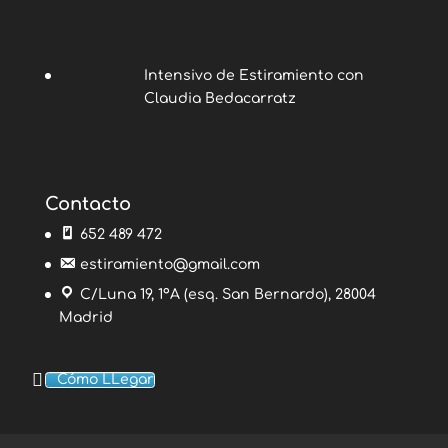
Intensivo de Estiramiento con
Claudia Bedacarratz
Contacto
652 489 472
estiramiento@gmail.com
C/Luna 19, 1ºA (esq. San Bernardo), 28004
Madrid
Cómo LLegar