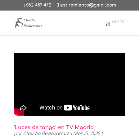
652 489 472
estiramiento@gmail.com
‘Luces de tango’ en TV Madrid
por
Claudia Bedacarratz
|
Mar 15, 2022
|