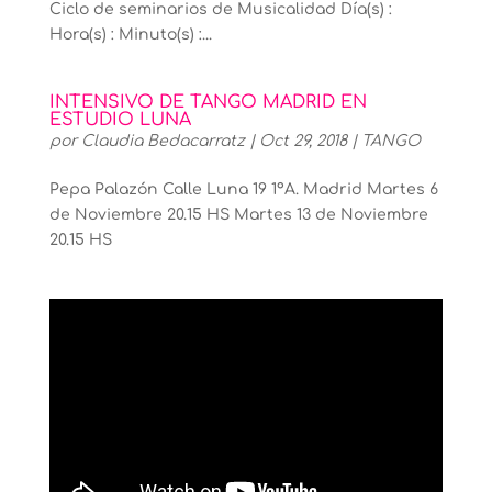
Ciclo de seminarios de Musicalidad Día(s) :
Hora(s) : Minuto(s) :...
INTENSIVO DE TANGO MADRID EN
ESTUDIO LUNA
por
Claudia Bedacarratz
|
Oct 29, 2018
|
TANGO
Pepa Palazón Calle Luna 19 1ºA. Madrid Martes 6
de Noviembre 20.15 HS Martes 13 de Noviembre
20.15 HS