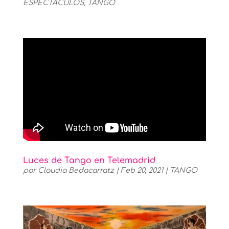
ESPECTÁCULOS
,
TANGO
Luces de Tango en Telemadrid
por
Claudia Bedacarratz
|
Feb 20, 2021
|
TANGO