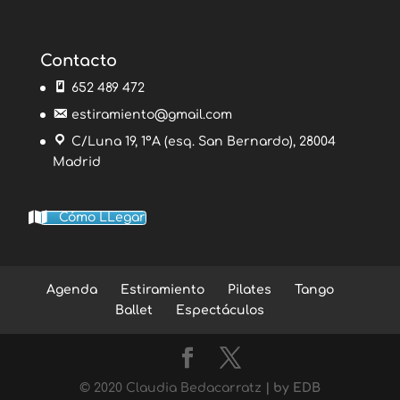
Contacto
652 489 472
estiramiento@gmail.com
C/Luna 19, 1ºA (esq. San Bernardo), 28004
Madrid
Cómo LLegar
Agenda
Estiramiento
Pilates
Tango
Ballet
Espectáculos
© 2020 Claudia Bedacarratz
| by EDB