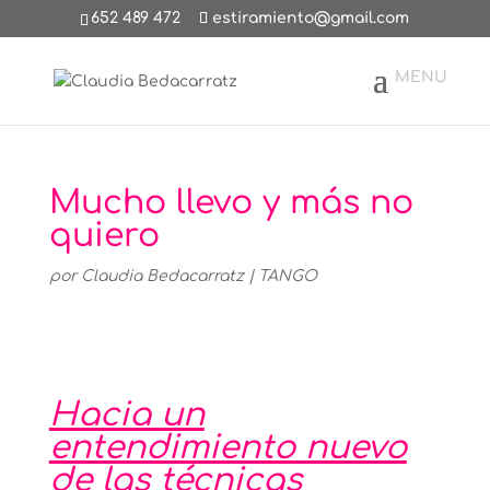
652 489 472
estiramiento@gmail.com
Mucho llevo y más no
quiero
por
Claudia Bedacarratz
|
TANGO
Hacia un
entendimiento nuevo
de las técnicas