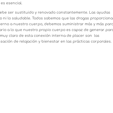
es esencial.
 Debe ser sustituido y renovado constantemente. Las ayudas
cto ni lo saludable. Todos sabemos que las drogas proporcion
xterno a nuestro cuerpo, debemos suministrar más y más par
ario a lo que nuestro propio cuerpo es capaz de generar par
muy claro de esta conexión interna de placer son las
sación de relajación y bienestar en las prácticas corporales.
]