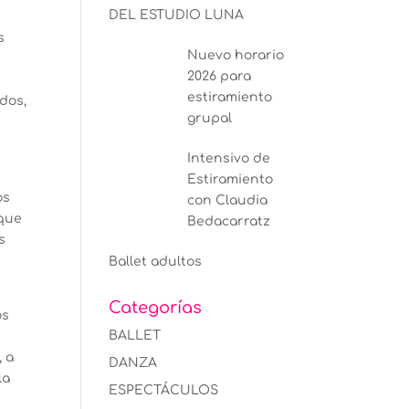
DEL ESTUDIO LUNA
s
Nuevo horario
2026 para
estiramiento
idos,
grupal
Intensivo de
Estiramiento
os
con Claudia
 que
Bedacarratz
s
Ballet adultos
Categorías
os
BALLET
, a
DANZA
la
ESPECTÁCULOS