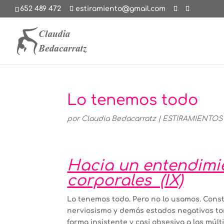
652 489 472
estiramiento@gmail.com
Lo tenemos todo
por
Claudia Bedacarratz
|
ESTIRAMIENTOS
Hacia un entendimie
corporales (IX)
Lo tenemos todo. Pero no lo usamos. Const
nerviosismo y demás estados negativos to
forma insistente y casi obsesiva a las múl