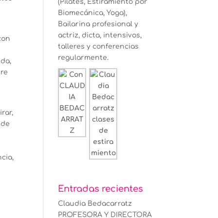
(Pilates, Estiramiento por
Biomecánica, Yoga),
Bailarina profesional y
actriz, dicta, intensivos,
con
talleres y conferencias
regularmente.
eda,
tre
rar,
 de
cia,
Entradas recientes
Claudia Bedacarratz
PROFESORA Y DIRECTORA