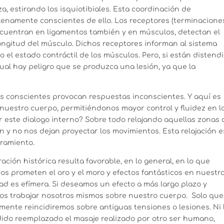
za, estirando los isquiotibiales. Esta coordinación de
lenamente conscientes de ello. Los receptores (terminacione
encuentran en ligamentos también y en músculos, detectan el
longitud del músculo. Dichos receptores informan al sistema
 el estado contráctil de los músculos. Pero, si están distend
ual hay peligro que se produzca una lesión, ya que la
s conscientes provocan respuestas inconscientes. Y aquí es
nuestro cuerpo, permitiéndonos mayor control y fluidez en l
este dialogo interno? Sobre todo relajando aquellas zonas
 y no nos dejan proyectar los movimientos. Esta relajación e
iramiento.
ción histórica resulta favorable, en lo general, en lo que
os prometen el oro y el moro y efectos fantásticos en nuestr
ad es efímera. Si deseamos un efecto a más largo plazo y
emos trabajar nosotros mismos sobre nuestro cuerpo. Solo que
amente reincidiremos sobre antiguas tensiones o lesiones. Ni 
ido reemplazado el masaje realizado por otro ser humano,