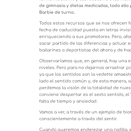
de gimnasia y dietas medicadas, todo ello 
Barbie de turno.
Todos estos recursos que se nos ofrecen f
fecha de caducidad puesta en letras invis
enriqueciendo a sus promotores. Pero, af
sacar partido de las diferencias y actuar
bailarines o deportistas del ahora y de ha
Observaríamos que, en general, hay una ev
niveles. Pero para no dejarnos arrastrar 
ya que los sentidos son la vedette amaes
lado el sentido común y, de esta manera, 
perdemos la visión de la totalidad de nue
conviene despertar es el sexto sentido, el “
falta de tiempo y ansiedad.
Vamos a ver, a través de un ejemplo de b
conscientemente a través del sentir.
Cuando queremos enderezar una rodilla, e