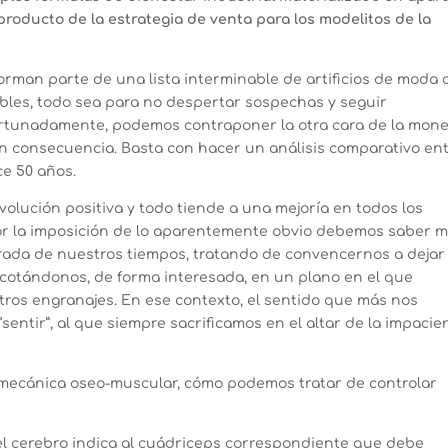
producto de la estrategia de venta para los modelitos de la
orman parte de una lista interminable de artificios de moda 
ibles, todo sea para no despertar sospechas y seguir
ortunadamente, podemos contraponer la otra cara de la mon
 en consecuencia. Basta con hacer un análisis comparativo en
ce 50 años.
olución positiva y todo tiende a una mejoría en todos los
por la imposición de lo aparentemente obvio debemos saber mi
trada de nuestros tiempos, tratando de convencernos a dejar
acotándonos, de forma interesada, en un plano en el que
stros engranajes. En ese contexto, el sentido que más nos
sentir”, al que siempre sacrificamos en el altar de la impacien
iomecánica oseo-muscular, cómo podemos tratar de controlar
l cerebro indica al cuádriceps correspondiente que debe