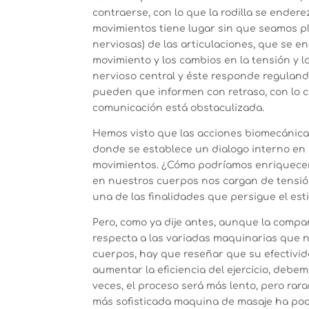
contraerse, con lo que la rodilla se endere
movimientos tiene lugar sin que seamos p
nerviosas) de las articulaciones, que se 
movimiento y los cambios en la tensión y 
nervioso central y éste responde regulando
pueden que informen con retraso, con lo c
comunicación está obstaculizada.
Hemos visto que las acciones biomecánica
donde se establece un dialogo interno en 
movimientos. ¿Cómo podríamos enriquecer 
en nuestros cuerpos nos cargan de tensión
una de las finalidades que persigue el est
Pero, como ya dije antes, aunque la compara
respecta a las variadas maquinarias que n
cuerpos, hay que reseñar que su efectivid
aumentar la eficiencia del ejercicio, deb
veces, el proceso será más lento, pero rar
más sofisticada maquina de masaje ha pod