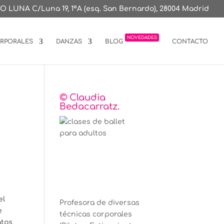
O LUNA C/Luna 19, 1ºA (esq. San Bernardo), 28004 Madrid
NOVEDADES
ORPORALES
DANZAS
BLOG
CONTACTO
© Claudia
Bedacarratz.
el
Profesora de diversas
e
técnicas corporales
atos