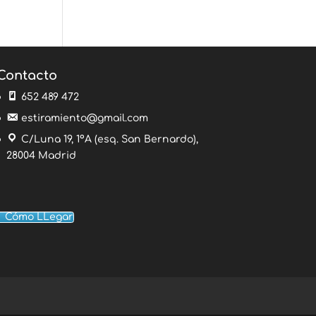
Contacto
652 489 472
estiramiento@gmail.com
C/Luna 19, 1ºA (esq. San Bernardo),
28004 Madrid
Cómo LLegar