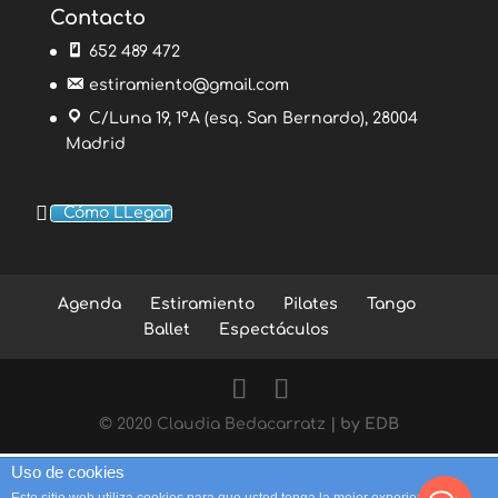
Contacto
652 489 472
estiramiento@gmail.com
C/Luna 19, 1ºA (esq. San Bernardo), 28004
Madrid
Cómo LLegar
Agenda
Estiramiento
Pilates
Tango
Ballet
Espectáculos
© 2020 Claudia Bedacarratz
| by EDB
Uso de cookies