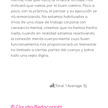
mental, más que físico, al finalizar la clase, nos
indicará que vamos por el buen camino. Poco a
poco, con la práctica, el pensar y su ejecución se
irá armonizando. No estamos habituados a
irnos de una clase de trabajo corporal con
cansancio mental, creemos que no hemos hecho
nada, cuando en realidad estamos reactivando
la conexión mente-cuerpo-mente cuyo buen
funcionamiento nos proporcionará un bienestar
no limitado a ciertas partes del cuerpo y sobre
todo una vejez digna.
[Total:
1
Average:
5
]
© Claudia Bedacarratz.