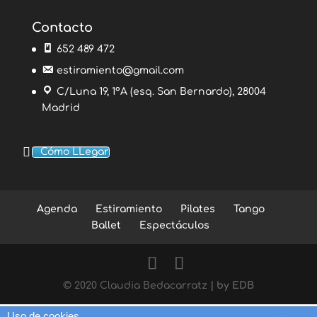
Contacto
652 489 472
estiramiento@gmail.com
C/Luna 19, 1ºA (esq. San Bernardo), 28004
Madrid
Cómo LLegar
Agenda
Estiramiento
Pilates
Tango
Ballet
Espectáculos
© 2020 Claudia Bedacarratz
| by EDB
Uso de cookies