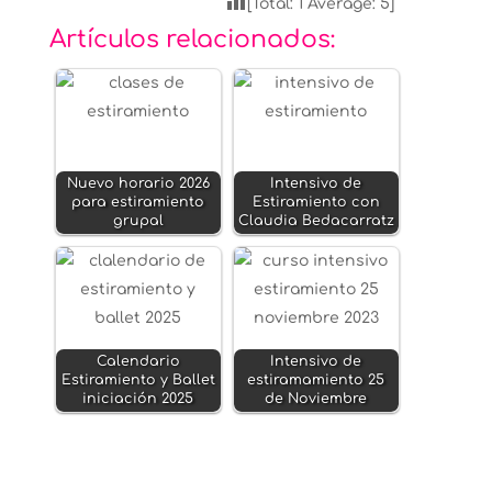
[Total:
1
Average:
5
]
Artículos relacionados:
Nuevo horario 2026
Intensivo de
para estiramiento
Estiramiento con
grupal
Claudia Bedacarratz
Calendario
Intensivo de
Estiramiento y Ballet
estiramamiento 25
iniciación 2025
de Noviembre