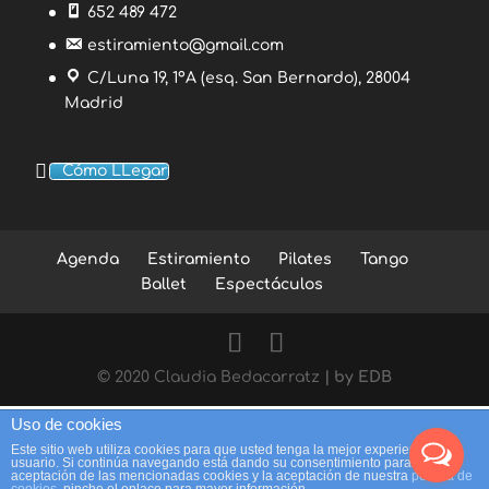
652 489 472
estiramiento@gmail.com
C/Luna 19, 1ºA (esq. San Bernardo), 28004
Madrid
Cómo LLegar
Agenda
Estiramiento
Pilates
Tango
Ballet
Espectáculos
© 2020 Claudia Bedacarratz
| by EDB
Uso de cookies
Este sitio web utiliza cookies para que usted tenga la mejor experiencia de
usuario. Si continúa navegando está dando su consentimiento para la
aceptación de las mencionadas cookies y la aceptación de nuestra
política de