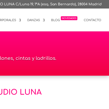
O LUNA C/Luna 19, 1ºA (esq. San Bernardo), 28004 Madrid
NOVEDADES
ORPORALES
DANZAS
BLOG
CONTACTO
nes, cintas y ladrillos.
STUDIO LUNA