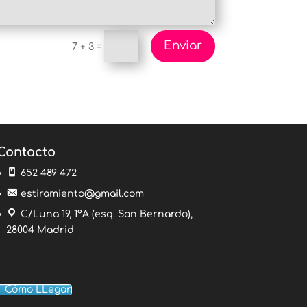
Enviar
=
7 + 3
Contacto
652 489 472
estiramiento@gmail.com
C/Luna 19, 1ºA (esq. San Bernardo),
28004 Madrid
Cómo LLegar