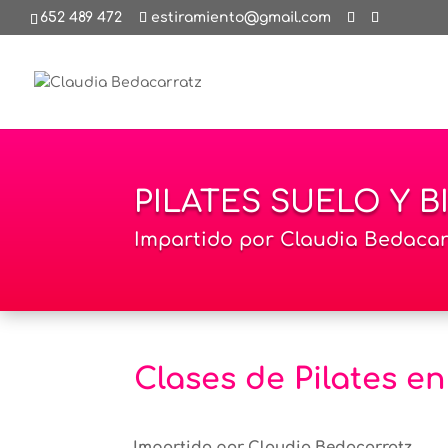
652 489 472
estiramiento@gmail.com
PILATES SUELO Y 
Impartido por Claudia Bedacarra
Clases de Pilates 
Impartido por Claudia Bedacarratz