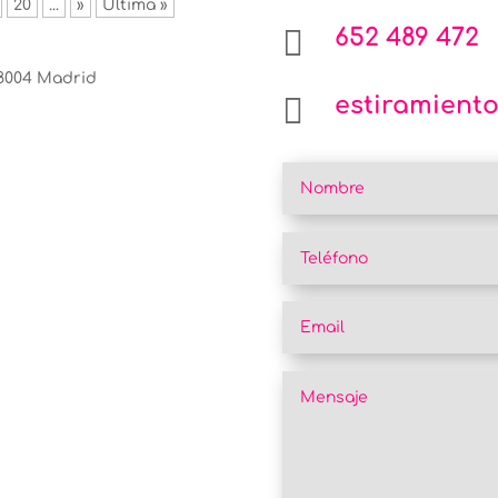
20
...
»
Última »

652 489 472
28004 Madrid

estiramient