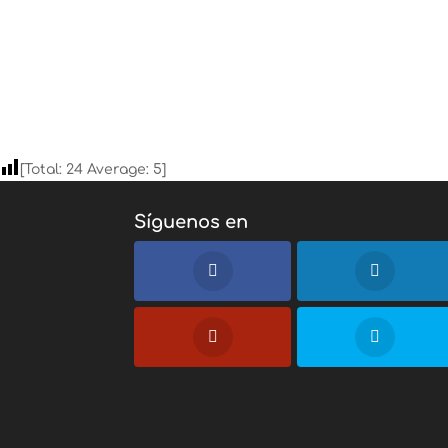
[Total:
24
Average:
5
]
Síguenos en