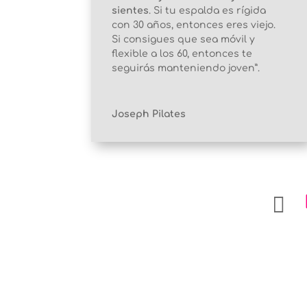
sientes
. Si tu espalda es rígida
con 30 años, entonces eres viejo.
Si consigues que sea móvil y
flexible a los 60, entonces te
seguirás manteniendo joven”.
Joseph Pilates
