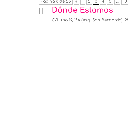
Página 3 de 25
«
1
2
3
4
5
...
10

Dónde Estamos
C/Luna 19, 1ºA (esq. San Bernardo), 