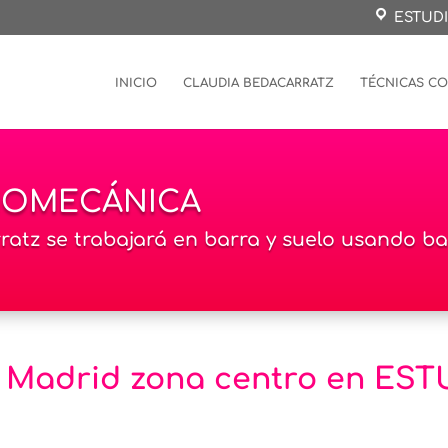
ESTUDI
INICIO
CLAUDIA BEDACARRATZ
TÉCNICAS C
BIOMECÁNICA
tz se trabajará en barra y suelo usando balo
en Madrid zona centro en E