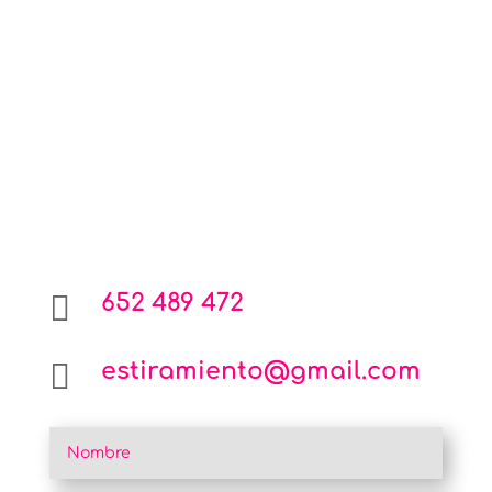

652 489 472

estiramiento@gmail.com