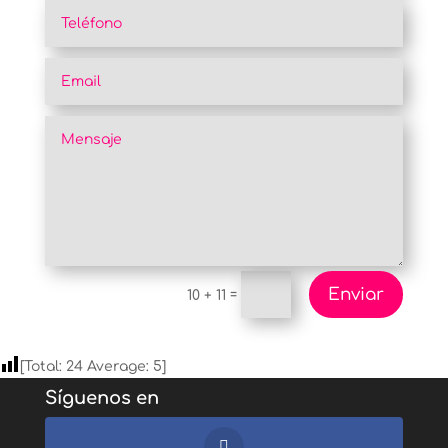
Enviar
=
10 + 11
[Total:
24
Average:
5
]
Síguenos en